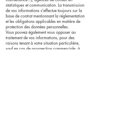
statistiques et communication. La transmission
de vos informations s'effectue toujours sur la
base de contrat mentionnant la réglementation
et les obligations applicables en matière de
protection des données personnelles.
Vous pouvez également vous opposer au
traitement de vos informations, pour des
raisons tenant à votre situation particulière,
sauf en cas de prospection commerciale, à
laquelle vous pouvez vous opposer sans avoir
à fournir de justification. Vous pouvez retirer à
tout moment votre consentement, sans porter
atteinte à la licéité du traitement fondé sur le
consentement effectué avant le retrait de celui-
ci. Vous disposez d'un droit à la portabilité de
vos données. Vous pouvez émettre des
directives concernant la conservation, la
suppression ou la communication de vos
données personnelles après votre décès
Pour exercer vos droits ou pour toute question
sur le traitement de vos informations, vous
pouvez nous contacter aux coordonnées