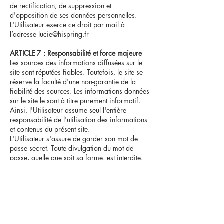
de rectification, de suppression et
d'opposition de ses données personnelles.
L'Utilisateur exerce ce droit par mail à
l’adresse
lucie@hispring.fr
ARTICLE 7 : Responsabilité et force majeure
Les sources des informations diffusées sur le
site sont réputées fiables. Toutefois, le site se
réserve la faculté d'une non-garantie de la
fiabilité des sources. Les informations données
sur le site le sont à titre purement informatif.
Ainsi, l'Utilisateur assume seul l'entière
responsabilité de l'utilisation des informations
et contenus du présent site.
L'Utilisateur s'assure de garder son mot de
passe secret. Toute divulgation du mot de
passe, quelle que soit sa forme, est interdite.
L'Utilisateur assume les risques liés à
l'utilisation de son identifiant et mot de passe.
Le site décline toute responsabilité.
Tout usage du service par l'Utilisateur ayant
directement ou indirectement pour
conséquence des dommages doit faire l'objet